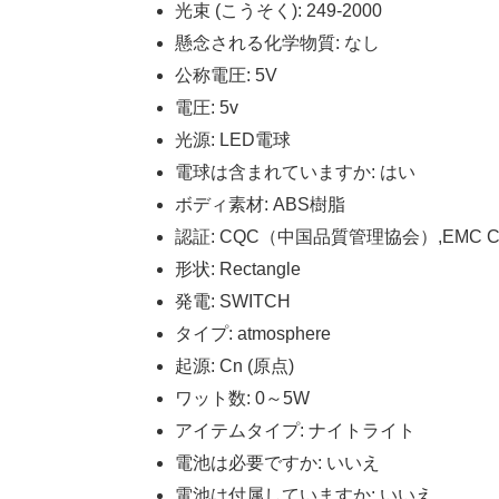
光束 (こうそく):
249-2000
懸念される化学物質:
なし
公称電圧:
5V
電圧:
5v
光源:
LED電球
電球は含まれていますか:
はい
ボディ素材:
ABS樹脂
認証:
CQC（中国品質管理協会）,EMC Corp
形状:
Rectangle
発電:
SWITCH
タイプ:
atmosphere
起源:
Cn (原点)
ワット数:
0～5W
アイテムタイプ:
ナイトライト
電池は必要ですか:
いいえ
電池は付属していますか:
いいえ