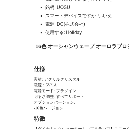
銘柄:
UOSU
スマートデバイスですか:
いいえ
電源:
DC(株式会社)
使用する:
Holiday
16色 オーシャンウェーブ オーロラプロジ
仕様
素材: アクリルクリスタル 
電源：5V/1A 
電源モード: プラグイン 
明るさ調整: すべてサポート 
オプションバージョン: 
-16色バージョン
特徴
【ダイナミックウォーターリップルランプ】ユニー