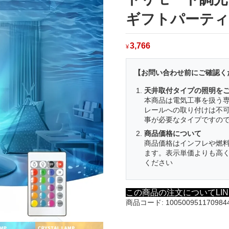
ギフトパーティ
3,766
¥
【お問い合わせ前にご確認く
天井取付タイプの照明を
本商品は電気工事を扱う
レールへの取り付けは不
事が必要なタイプですの
商品価格について
商品価格はインフレや燃
ます。表示単価よりも高
ください
この商品の注文についてLI
商品コード:
100500951170984