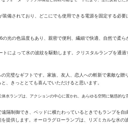
ルが装備されており、どこにでも使用できる電源を固定する必
16の光の色温度もあり、親密で便利、繊細で快適、自然で柔ら
レートによって水の波紋を駆動します。クリスタルランプを通過
への完璧なギフトです。家族、友人、恋人への斬新で素敵な贈
ると、きっととても喜んでいただけると思います。
きる天体水ランプは、アクションの中心に置かれ、あらゆる空間に魅惑的
ンで遠隔制御でき、ベッドに横たわっているときでもランプを自
能を提供します。オーロラグローランプは、リズミカルな水の