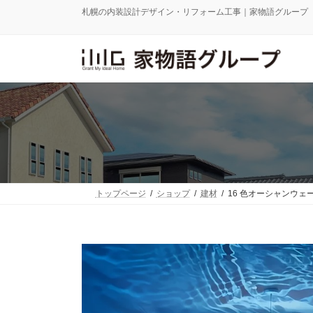
コ
ナ
札幌の内装設計デザイン・リフォーム工事｜家物語グループ
ン
ビ
テ
ゲ
ン
ー
ツ
シ
へ
ョ
ス
ン
キ
に
ッ
移
プ
動
トップページ
ショップ
建材
16 色オーシャンウェ