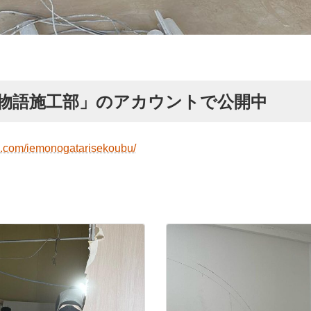
m「家物語施工部」のアカウントで公開中
m.com/iemonogatarisekoubu/