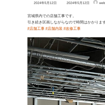
最
2024年5月12日
2024年5月12日
web
終
更
新
宮城県内での店舗工事です。
日
引き続き区画しながらなので時間
はかかりま
時
:
#店舗工事
#店舗内装
#改修工事