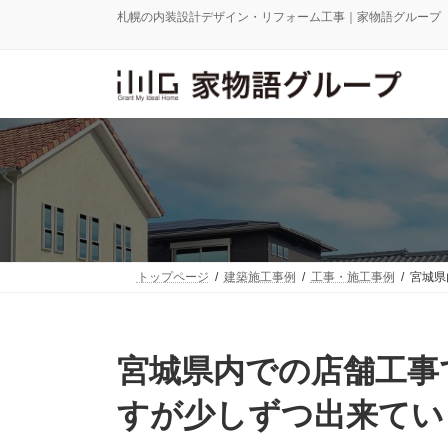
コ
ナ
札幌の内装設計デザイン・リフォーム工事｜家物語グループ
ン
ビ
テ
ゲ
ン
ー
ツ
シ
へ
ョ
ス
ン
キ
に
ッ
移
プ
動
トップページ
建築施工事例
工事・施工事例
宮城県
宮城県内での店舗工事
すが少しずつ出来ていく