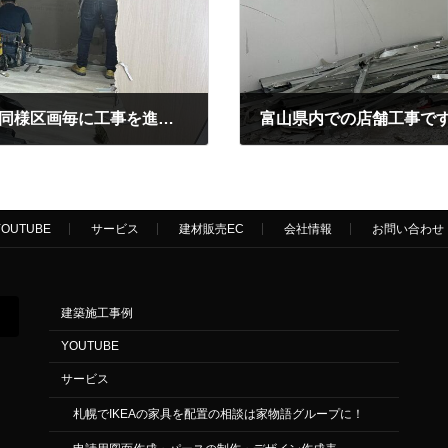
富山県内での店舗工事です。 こちらも宮城同様区画毎に工事を進めています。 富山はようやく最終区画となり、ゴールが見えてきました。 #改装工事 #店舗内装 …
2024年5月12日
YOUTUBE
サービス
建材販売EC
会社情報
お問い合わせ
建築施工事例
YOUTUBE
サービス
札幌でIKEAの家具を配置の相談は家物語グループに！