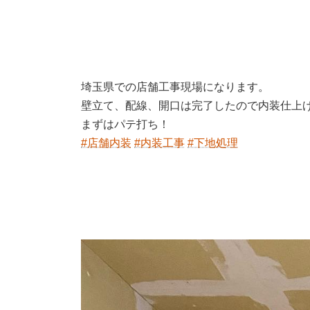
新
日
時
:
埼玉県での店舗工事現場になります。
壁立て、配線、開口は完了したので内装仕上
まずはパテ打ち！
#店舗内装
#内装工事
#下地処理