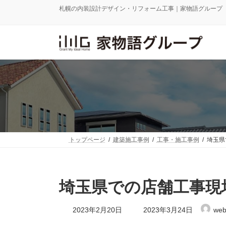
コ
ナ
札幌の内装設計デザイン・リフォーム工事｜家物語グループ
ン
ビ
テ
ゲ
ン
ー
ツ
シ
へ
ョ
ス
ン
キ
に
ッ
移
プ
動
トップページ
建築施工事例
工事・施工事例
埼玉県
埼玉県での店舗工事現
最
2023年2月20日
2023年3月24日
web
終
更